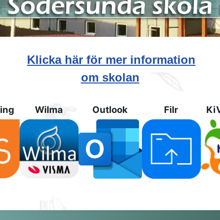
Klicka
här
för mer information
om skolan
ning
Wilma
Outlook
Filr
Ki